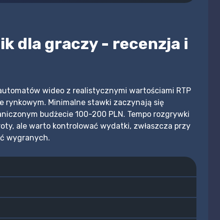
 dla graczy - recenzja i
i automatów wideo z realistycznymi wartościami RTP
e rynkowym. Minimalne stawki zaczynają się
graniczonym budżecie 100-200 PLN. Tempo rozgrywki
oty, ale warto kontrolować wydatki, zwłaszcza przy
ać wygranych.