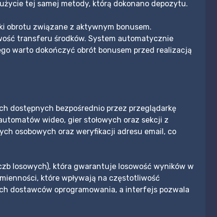
t użycie tej samej metody, którą dokonano depozytu.
nki obrotu związane z aktywnym bonusem.
iwość transferu środków. System automatycznie
ego warto dokończyć obrót bonusem przed realizacją
ych dostępnych bezpośrednio przez przeglądarkę
 automatów wideo, gier stołowych oraz sekcji z
h osobowych oraz weryfikacji adresu email, co
liczb losowych), która gwarantuje losowość wyników w
mienności, które wpływają na częstotliwość
ch dostawców oprogramowania, a interfejs pozwala