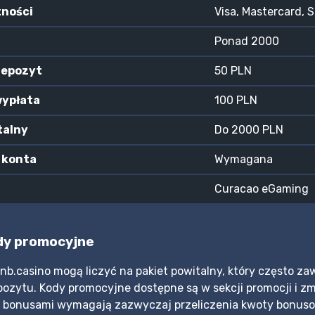
tności
Visa, Mastercard, Sk
Ponad 2000
depozyt
50 PLN
wypłata
100 PLN
talny
Do 2000 PLN
 konta
Wymagana
Curacao eGaming
dy promocyjne
nb.casino mogą liczyć na pakiet powitalny, który często z
ozytu. Kody promocyjne dostępne są w sekcji promocji i zmi
 bonusami wymagają zazwyczaj przeliczenia kwoty bonusow