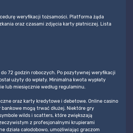
cedurę weryfikacji tożsamości. Platforma żąda
nia oraz czasami zdjęcia karty płatniczej. Lista
o 72 godzin roboczych. Po pozytywnej weryfikacji
ostał użyty do wpłaty. Minimalna kwota wypłaty
e lub miesięcznie według regulaminu.
czne oraz karty kredytowe i debetowe. Online casino
y bankowe mogą trwać dłużej. Niektóre gry
symbole wilds i scatters, które zwiększają
rzeczywistym z profesjonalnymi krupierami
nline działa całodobowo, umożliwiając graczom