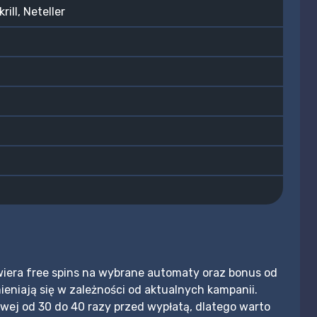
rill, Neteller
awiera free spins na wybrane automaty oraz bonus od
eniają się w zależności od aktualnych kampanii.
ej od 30 do 40 razy przed wypłatą, dlatego warto