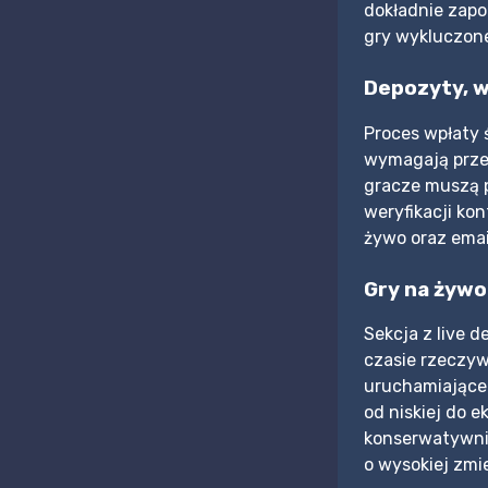
dokładnie zapo
gry wykluczon
Depozyty, w
Proces wpłaty 
wymagają przet
gracze muszą p
weryfikacji kon
żywo oraz emai
Gry na żywo
Sekcja z live d
czasie rzeczyw
uruchamiające
od niskiej do 
konserwatywni 
o wysokiej zm