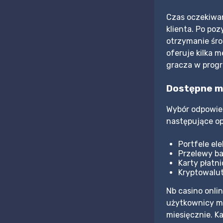
Czas oczekiwan
klienta. Po po
otrzymanie śro
oferuje kilka 
gracza w progr
Dostępne me
Wybór odpowie
następujące op
Portfele ele
Przelewy ba
Karty płatn
Kryptowalut
Nb casino onli
użytkownicy mo
miesięcznie. K