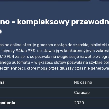
ino - kompleksowy przewodnik
e
asino online oferuje graczom dostęp do szerokiej bibliotek
 między 94% a 97%, co stawia ją w konkurencyjnym zakresi
,10 PLN za spin, co pozwala na długie sesje nawet przy o
anego automatu – większość slotów pozwala na szybkie obr
ej zmienności, które mogą przez dłuższy czas nie generow
na
Nb casino
Curacao
omienia
2020