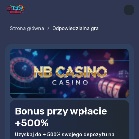
Strona główna
Odpowiedzialna gra
Bonus przy wpłacie
+500%
Uzyskaj do + 500% swojego depozytu na