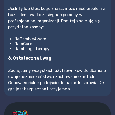
Jeśli Ty lub ktoś, kogo znasz, może mieć problem z
hazardem, warto zasięgnąć pomocy w
profesjonalnej organizacji. Poniżej znajdują się
przydatne zasoby:
BeGambleAware
GamCare
Gambling Therapy
6. Ostateczna Uwagi
Zachęcamy wszystkich użytkowników do dbania o
swoje bezpieczeństwo i zachowanie kontroli.
Odpowiedzialne podejście do hazardu sprawia, że
gra jest bezpieczna i przyjemna.